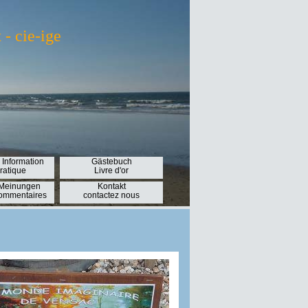
- cie-ige
 Information
Gästebuch
pratique
Livre d'or
 Meinungen
Kontakt
Commentaires
contactez nous