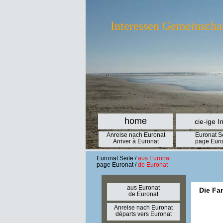
Interessen Gemeinscha
home
cie-ige I
Anreise nach Euronat
Euronat S
Arriver à Euronat
page Euro
Euronat Seite /
aus Euronat
page Euronat /
de Euronat
aus Euronat
Die Fa
de Euronat
Anreise nach Euronat
départs vers Euronat