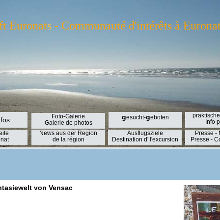
ft Euronat
s
- Communauté d'intérêts à Euronat 
praktische
Foto-Galerie
g
g
esucht-
eboten
nfos
Info 
Galerie de photos
eite
News aus der Region
Ausflugsziele
Presse -
nat
de la région
Destination d' l'excursion
Presse - 
ntasiewelt von Vensac